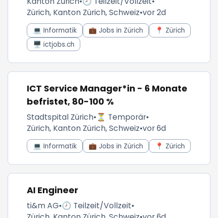
Kanton Zürich
•
🕗 Teilzeit/Vollzeit
•
Zürich, Kanton Zürich, Schweiz
•
vor 2d
💻 Informatik
💼 Jobs in Zürich
📍 Zürich
🖥️ ictjobs.ch
ICT Service Manager*in - 6 Monate
befristet, 80-100 %
Stadtspital Zürich
•
⏳ Temporär
•
Zürich, Kanton Zürich, Schweiz
•
vor 6d
💻 Informatik
💼 Jobs in Zürich
📍 Zürich
AI Engineer
ti&m AG
•
🕗 Teilzeit/Vollzeit
•
Zürich, Kanton Zürich, Schweiz
•
vor 6d