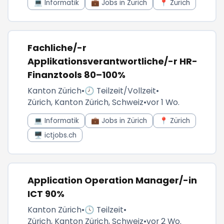
💻 Informatik
💼 Jobs in Zürich
📍 Zürich
Fachliche/-r
Applikationsverantwortliche/-r HR-
Finanztools 80–100%
Kanton Zürich
•
🕗 Teilzeit/Vollzeit
•
Zürich, Kanton Zürich, Schweiz
•
vor 1 Wo.
💻 Informatik
💼 Jobs in Zürich
📍 Zürich
🖥️ ictjobs.ch
Application Operation Manager/-in
ICT 90%
Kanton Zürich
•
🕓 Teilzeit
•
Zürich, Kanton Zürich, Schweiz
•
vor 2 Wo.