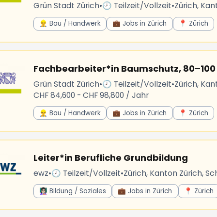
Grün Stadt Zürich
•
🕗 Teilzeit/Vollzeit
•
Zürich, Kan
👷‍♂️ Bau / Handwerk
💼 Jobs in Zürich
📍 Zürich
Fachbearbeiter*in Baumschutz, 80–100
Grün Stadt Zürich
•
🕗 Teilzeit/Vollzeit
•
Zürich, Kan
CHF 84,600 - CHF 98,800 / Jahr
👷‍♂️ Bau / Handwerk
💼 Jobs in Zürich
📍 Zürich
Leiter*in Berufliche Grundbildung
ewz
•
🕗 Teilzeit/Vollzeit
•
Zürich, Kanton Zürich, Sc
👩🏻‍🏫 Bildung / Soziales
💼 Jobs in Zürich
📍 Zürich