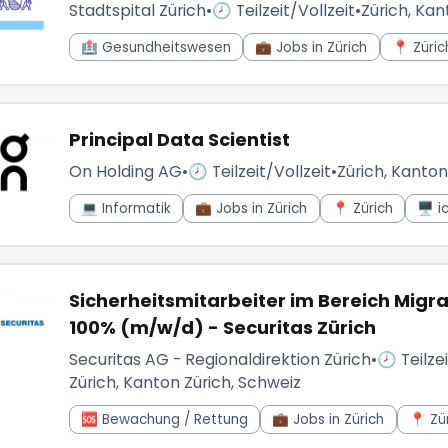
Stadtspital Zürich
•
🕗 Teilzeit/Vollzeit
•
Zürich, Kan
🏥 Gesundheitswesen
💼 Jobs in Zürich
📍 Züric
Principal Data Scientist
On Holding AG
•
🕗 Teilzeit/Vollzeit
•
Zürich, Kanton
💻 Informatik
💼 Jobs in Zürich
📍 Zürich
🖥️ i
Sicherheitsmitarbeiter im Bereich Migra
100% (m/w/d) - Securitas Zürich
Securitas AG - Regionaldirektion Zürich
•
🕗 Teilzei
Zürich, Kanton Zürich, Schweiz
🆘 Bewachung / Rettung
💼 Jobs in Zürich
📍 Zü