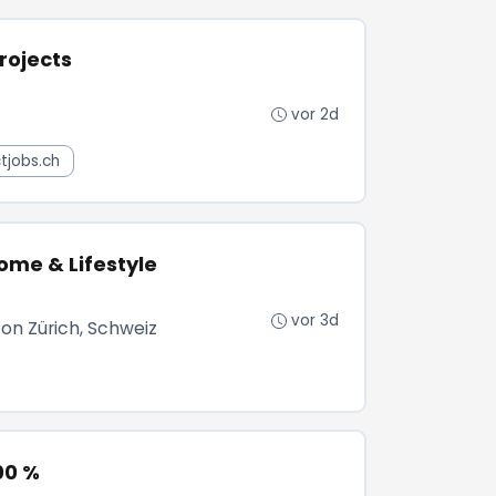
rojects
vor 2d
ctjobs.ch
me & Lifestyle
vor 3d
ton Zürich, Schweiz
00 %