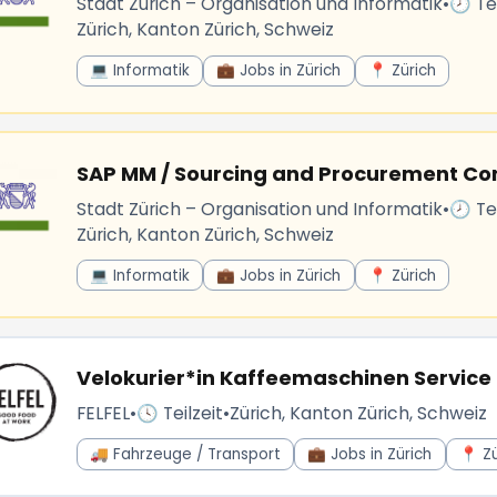
Stadt Zürich – Organisation und Informatik
•
🕗 Tei
Zürich, Kanton Zürich, Schweiz
💻 Informatik
💼 Jobs in Zürich
📍 Zürich
SAP MM / Sourcing and Procurement Con
Stadt Zürich – Organisation und Informatik
•
🕗 Tei
Zürich, Kanton Zürich, Schweiz
💻 Informatik
💼 Jobs in Zürich
📍 Zürich
Velokurier*in Kaffeemaschinen Service
FELFEL
•
🕓 Teilzeit
•
Zürich, Kanton Zürich, Schweiz
🚚 Fahrzeuge / Transport
💼 Jobs in Zürich
📍 Zü