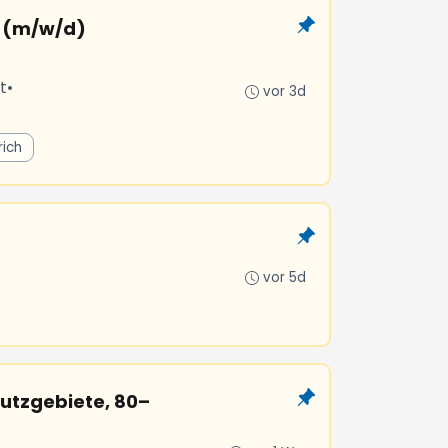
% (m/w/d)
t
•
vor 3d
rich
vor 5d
hutzgebiete, 80–