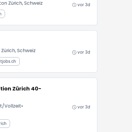
ton Zürich, Schweiz
vor 3d
h
 Zürich, Schweiz
vor 3d
ctjobs.ch
tion Zürich 40-
t/Vollzeit
•
vor 3d
rich