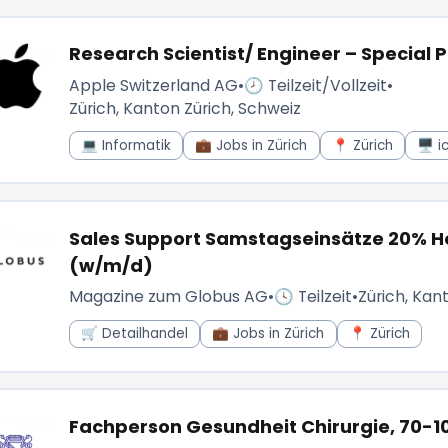
Research Scientist/ Engineer – Special P
Apple Switzerland AG
•
🕗 Teilzeit/Vollzeit
•
Zürich, Kanton Zürich, Schweiz
💻 Informatik
💼 Jobs in Zürich
📍 Zürich
🖥️ i
Sales Support Samstagseinsätze 20% Ho
(w/m/d)
Magazine zum Globus AG
•
🕓 Teilzeit
•
Zürich, Kan
🛒 Detailhandel
💼 Jobs in Zürich
📍 Zürich
Fachperson Gesundheit Chirurgie, 70-1