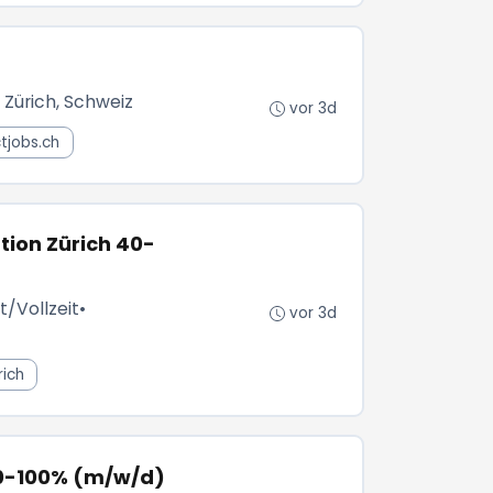
 Zürich, Schweiz
vor 3d
ctjobs.ch
tion Zürich 40-
t/Vollzeit
•
vor 3d
rich
50-100% (m/w/d)