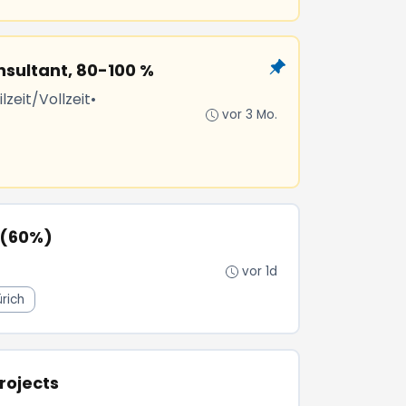
sultant, 80-100 %
lzeit/Vollzeit
•
vor 3 Mo.
 (60%)
vor 1d
rich
rojects