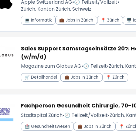
Apple Switzerland AG
•
🕗 Teilzeit/Vollzeit
•
Zürich, Kanton Zürich, Schweiz
💻 Informatik
💼 Jobs in Zürich
📍 Zürich
🖥️ i
Sales Support Samstagseinsätze 20% Ho
(w/m/d)
Magazine zum Globus AG
•
🕓 Teilzeit
•
Zürich, Kan
🛒 Detailhandel
💼 Jobs in Zürich
📍 Zürich
Fachperson Gesundheit Chirurgie, 70-1
Stadtspital Zürich
•
🕗 Teilzeit/Vollzeit
•
Zürich, Kan
🏥 Gesundheitswesen
💼 Jobs in Zürich
📍 Züric