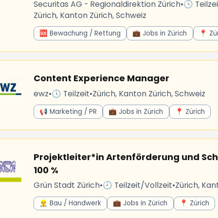
Securitas AG - Regionaldirektion Zürich
•
🕓 Teilzei
Zürich, Kanton Zürich, Schweiz
🆘 Bewachung / Rettung
💼 Jobs in Zürich
📍 Zü
Content Experience Manager
ewz
•
🕓 Teilzeit
•
Zürich, Kanton Zürich, Schweiz
📢 Marketing / PR
💼 Jobs in Zürich
📍 Zürich
Projektleiter*in Artenförderung und Sc
100 %
Grün Stadt Zürich
•
🕗 Teilzeit/Vollzeit
•
Zürich, Kan
👷‍♂️ Bau / Handwerk
💼 Jobs in Zürich
📍 Zürich