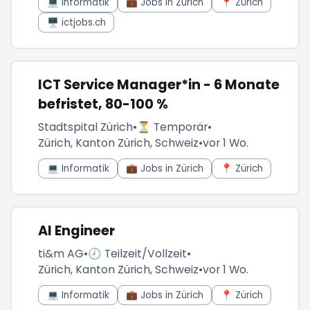
💻 Informatik
💼 Jobs in Zürich
📍 Zürich
🖥️ ictjobs.ch
ICT Service Manager*in - 6 Monate
befristet, 80-100 %
Stadtspital Zürich
•
⏳ Temporär
•
Zürich, Kanton Zürich, Schweiz
•
vor 1 Wo.
💻 Informatik
💼 Jobs in Zürich
📍 Zürich
AI Engineer
ti&m AG
•
🕗 Teilzeit/Vollzeit
•
Zürich, Kanton Zürich, Schweiz
•
vor 1 Wo.
💻 Informatik
💼 Jobs in Zürich
📍 Zürich