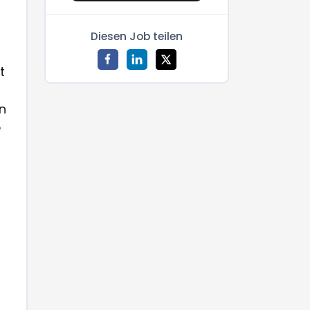
Diesen Job teilen
t
n
e