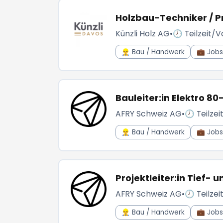
Holzbau-Techniker / Pro
Künzli Holz AG
•
🕗 Teilzeit/Vo
👷‍♂️ Bau / Handwerk
💼 Jobs 
Bauleiter:in Elektro 80
AFRY Schweiz AG
•
🕗 Teilzei
👷‍♂️ Bau / Handwerk
💼 Jobs 
Projektleiter:in Tief-
AFRY Schweiz AG
•
🕗 Teilzei
👷‍♂️ Bau / Handwerk
💼 Jobs 