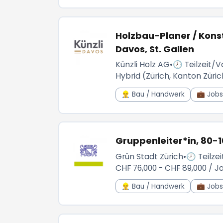
Holzbau-Planer / Konstr
Davos, St. Gallen
Künzli Holz AG
•
🕗 Teilzeit/Vo
Hybrid (Zürich, Kanton Züric
👷‍♂️ Bau / Handwerk
💼 Jobs 
Gruppenleiter*in, 80-
Grün Stadt Zürich
•
🕗 Teilzei
CHF 76,000 - CHF 89,000 / J
👷‍♂️ Bau / Handwerk
💼 Jobs 