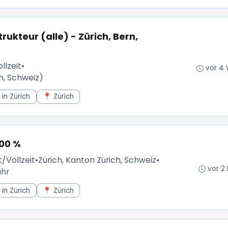
ukteur (alle) - Zürich, Bern,
llzeit
•
vor 4 
h, Schweiz)
in Zürich
📍 Zürich
100 %
t/Vollzeit
•
Zürich, Kanton Zürich, Schweiz
•
vor 2
ahr
in Zürich
📍 Zürich