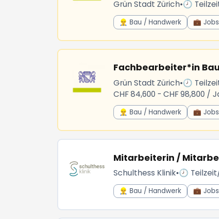
Grün Stadt Zürich
•
🕗 Teilzei
👷‍♂️ Bau / Handwerk
💼 Jobs 
Fachbearbeiter*in Ba
Grün Stadt Zürich
•
🕗 Teilzei
CHF 84,600 - CHF 98,800 / J
👷‍♂️ Bau / Handwerk
💼 Jobs 
Mitarbeiterin / Mitarb
Schulthess Klinik
•
🕗 Teilzeit
👷‍♂️ Bau / Handwerk
💼 Jobs 