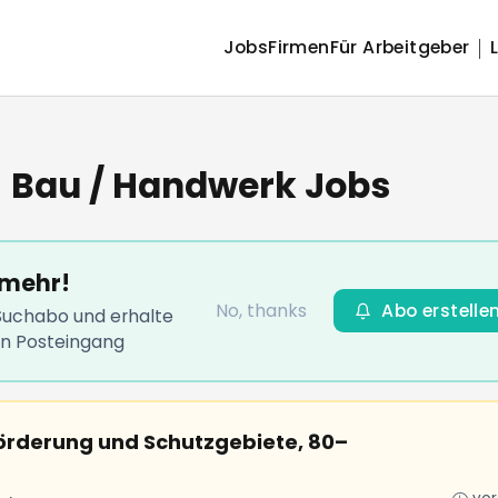
Jobs
Firmen
Für Arbeitgeber
‍♂️ Bau / Handwerk Jobs
 mehr!
No, thanks
Abo erstelle
-Suchabo und erhalte
en Posteingang
förderung und Schutzgebiete, 80–