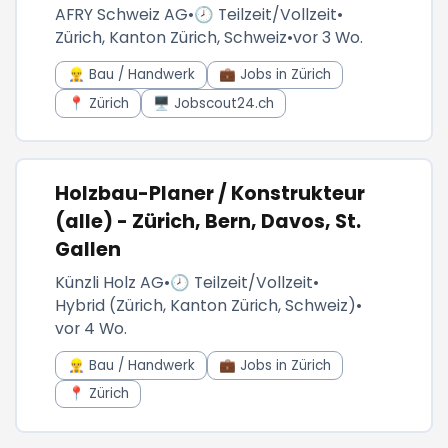
AFRY Schweiz AG
•
🕗 Teilzeit/Vollzeit
•
Zürich, Kanton Zürich, Schweiz
•
vor 3 Wo.
👷‍♂️ Bau / Handwerk
💼 Jobs in Zürich
📍 Zürich
🖥️ Jobscout24.ch
Holzbau-Planer / Konstrukteur
(alle) - Zürich, Bern, Davos, St.
Gallen
Künzli Holz AG
•
🕗 Teilzeit/Vollzeit
•
Hybrid (Zürich, Kanton Zürich, Schweiz)
•
vor 4 Wo.
👷‍♂️ Bau / Handwerk
💼 Jobs in Zürich
📍 Zürich