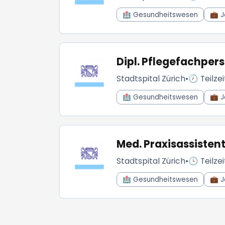
🏥 Gesundheitswesen
💼 J
Dipl. Pflegefachpers
Stadtspital Zürich
•
🕗 Teilzei
🏥 Gesundheitswesen
💼 J
Med. Praxisassisten
Stadtspital Zürich
•
🕓 Teilzei
🏥 Gesundheitswesen
💼 J