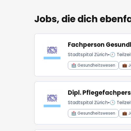
Jobs, die dich ebenfa
Fachperson Gesundhe
Stadtspital Zürich
•
🕗 Teilzei
🏥 Gesundheitswesen
💼 J
Dipl. Pflegefachper
Stadtspital Zürich
•
🕓 Teilzei
🏥 Gesundheitswesen
💼 J