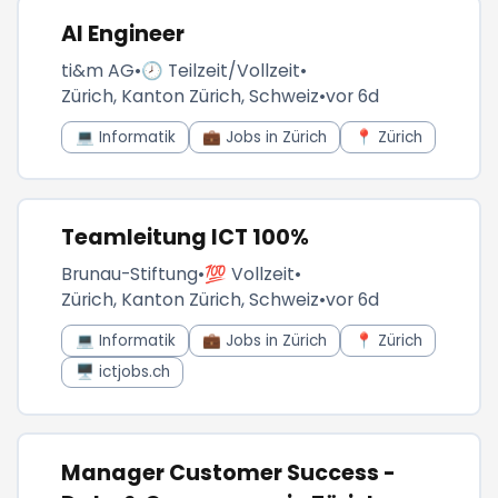
AI Engineer
ti&m AG
•
🕗 Teilzeit/Vollzeit
•
Zürich, Kanton Zürich, Schweiz
•
vor 6d
💻 Informatik
💼 Jobs in Zürich
📍 Zürich
Teamleitung ICT 100%
Brunau-Stiftung
•
💯 Vollzeit
•
Zürich, Kanton Zürich, Schweiz
•
vor 6d
💻 Informatik
💼 Jobs in Zürich
📍 Zürich
🖥️ ictjobs.ch
Manager Customer Success -