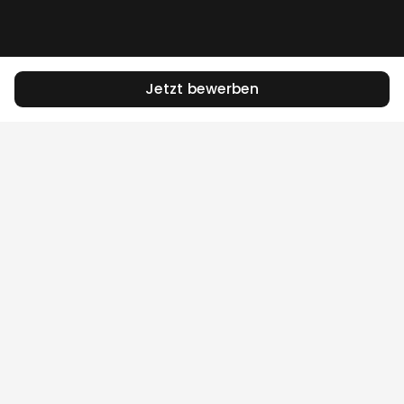
Jetzt bewerben
Das Jobportal für die Stadt Zürich.
Für Bewerber