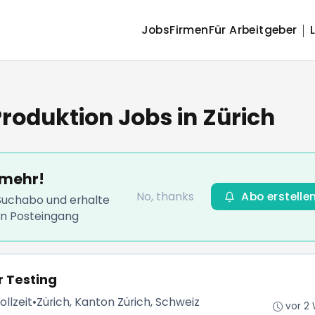
Jobs
Firmen
Für Arbeitgeber
roduktion Jobs in Zürich
 mehr!
No, thanks
Abo erstelle
-Suchabo und erhalte
en Posteingang
r Testing
ollzeit
•
Zürich, Kanton Zürich, Schweiz
vor 2