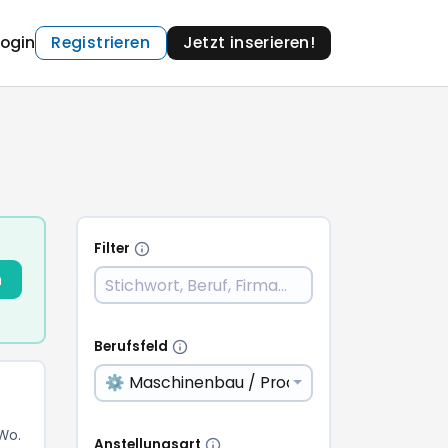
Login
Registrieren
Jetzt inserieren!
Filter
n
Berufsfeld
⚙️ Maschinenbau / Produktion
 Wo.
Anstellungsart