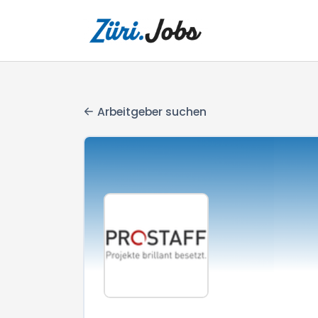
Arbeitgeber suchen