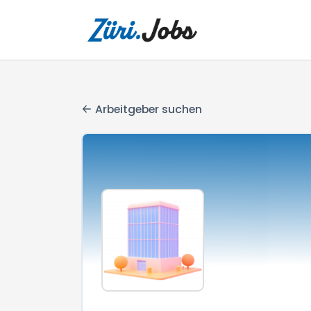
Arbeitgeber suchen