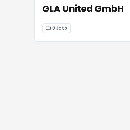
GLA United GmbH
0 Jobs