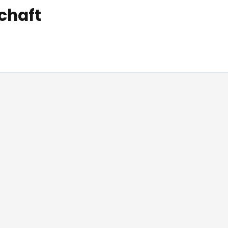
chaft