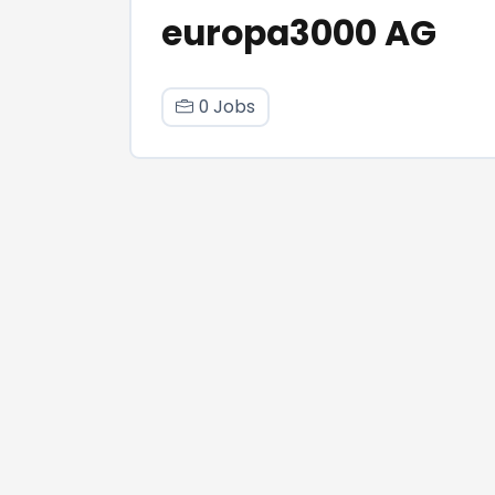
europa3000 AG
0 Jobs